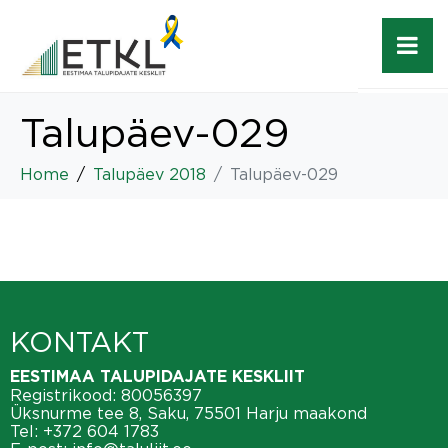
Talupäev-029
Home
Talupäev 2018
Talupäev-029
KONTAKT
EESTIMAA TALUPIDAJATE KESKLIIT
Registrikood: 80056397
Üksnurme tee 8, Saku, 75501 Harju maakond
Tel:
+372 604 1783