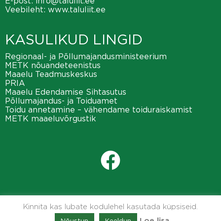
E-post:
info@taluliit.ee
Veebileht:
www.taluliit.ee
KASULIKUD LINGID
Regionaal- ja Põllumajandusministeerium
METK nõuandeteenistus
Maaelu Teadmuskeskus
PRIA
Maaelu Edendamise Sihtasutus
Põllumajandus- ja Toiduamet
Toidu annetamine – vähendame toiduraiskamist
METK maaeluvõrgustik
Kinnita kas lubate kodulehel kasutada küpsiseid.
Nõustun
Keeldun
Loe lisa