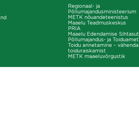
Regionaal- ja
Põllumajandusministeerium
METK nõuandeteenistus
ond
Maaelu Teadmuskeskus
PRIA
Maaelu Edendamise Sihtasut
Põllumajandus- ja Toiduamet
Toidu annetamine – vähend
toiduraiskamist
METK maaeluvõrgustik