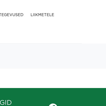
TEGEVUSED
LIIKMETELE
GID