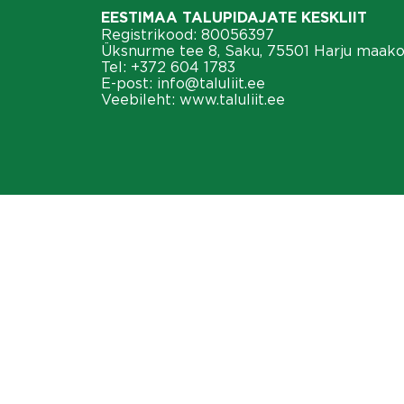
EESTIMAA TALUPIDAJATE KESKLIIT
Registrikood: 80056397
Üksnurme tee 8, Saku, 75501 Harju maak
Tel:
+372 604 1783
E-post:
info@taluliit.ee
Veebileht:
www.taluliit.ee