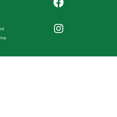
us
ame