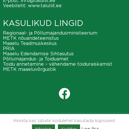
E-post:
info@taluliit.ee
Veebileht:
www.taluliit.ee
KASULIKUD LINGID
Regionaal- ja Põllumajandusministeerium
METK nõuandeteenistus
Maaelu Teadmuskeskus
PRIA
Maaelu Edendamise Sihtasutus
Põllumajandus- ja Toiduamet
Toidu annetamine – vähendame toiduraiskamist
METK maaeluvõrgustik
Kinnita kas lubate kodulehel kasutada küpsiseid.
Nõustun
Keeldun
Loe lisa