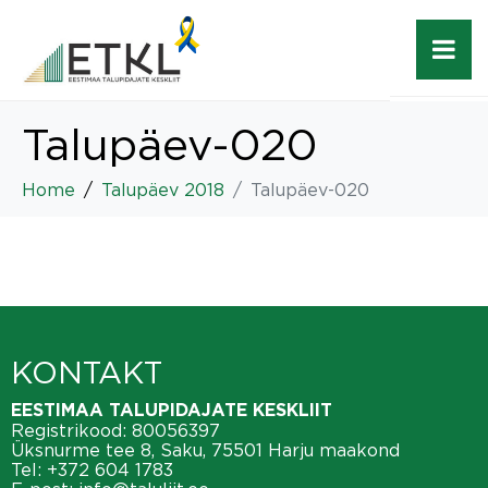
Talupäev-020
Home
Talupäev 2018
Talupäev-020
KONTAKT
EESTIMAA TALUPIDAJATE KESKLIIT
Registrikood: 80056397
Üksnurme tee 8, Saku, 75501 Harju maakond
Tel:
+372 604 1783