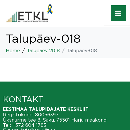
Talupäev-018
Home
Talupäev 2018
Talupäev-018
KONTAKT
EESTIMAA TALUPIDAJATE KESKLIIT
Registrikood: 80056397
Üksnurme tee 8, Saku, 75501 Harju maakond
Tel:
+372 604 1783