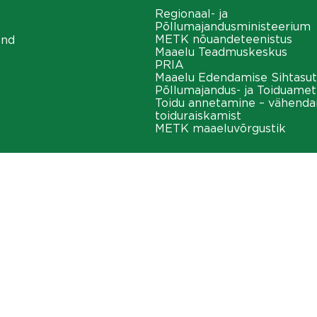
Regionaal- ja
Põllumajandusministeerium
METK nõuandeteenistus
ond
Maaelu Teadmuskeskus
PRIA
Maaelu Edendamise Sihtasut
Põllumajandus- ja Toiduamet
Toidu annetamine – vähend
toiduraiskamist
METK maaeluvõrgustik