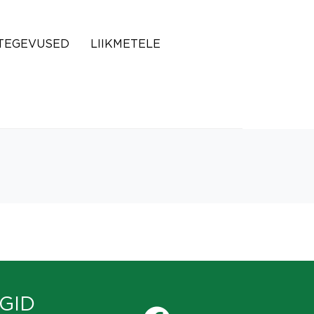
TEGEVUSED
LIIKMETELE
GID