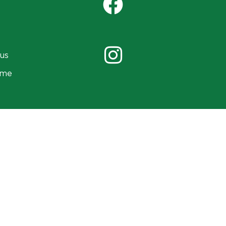
us
ame