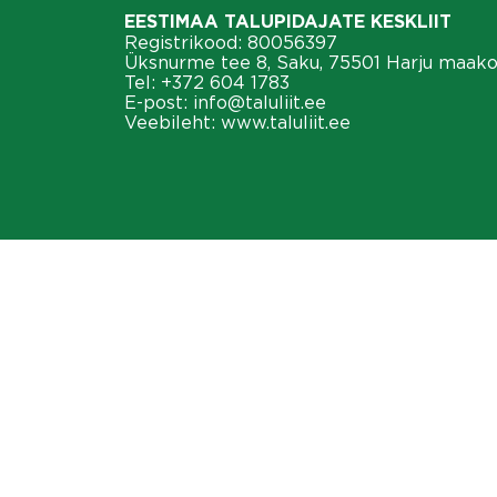
EESTIMAA TALUPIDAJATE KESKLIIT
Registrikood: 80056397
Üksnurme tee 8, Saku, 75501 Harju maak
Tel:
+372 604 1783
E-post:
info@taluliit.ee
Veebileht:
www.taluliit.ee