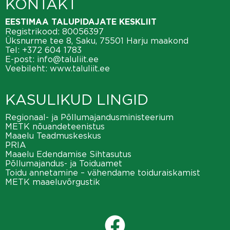
KONTAKT
EESTIMAA TALUPIDAJATE KESKLIIT
Registrikood: 80056397
Üksnurme tee 8, Saku, 75501 Harju maakond
Tel:
+372 604 1783
E-post:
info@taluliit.ee
Veebileht:
www.taluliit.ee
KASULIKUD LINGID
Regionaal- ja Põllumajandusministeerium
METK nõuandeteenistus
Maaelu Teadmuskeskus
PRIA
Maaelu Edendamise Sihtasutus
Põllumajandus- ja Toiduamet
Toidu annetamine – vähendame toiduraiskamist
METK maaeluvõrgustik