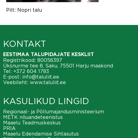
Pilt: Nopri talu
KONTAKT
EESTIMAA TALUPIDAJATE KESKLIIT
Registrikood: 80056397
Üksnurme tee 8, Saku, 75501 Harju maakond
Tel:
+372 604 1783
E-post:
info@taluliit.ee
Veebileht:
www.taluliit.ee
KASULIKUD LINGID
Regionaal- ja Põllumajandusministeerium
METK nõuandeteenistus
Maaelu Teadmuskeskus
PRIA
Maaelu Edendamise Sihtasutus