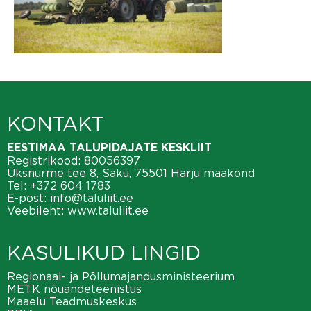
KONTAKT
EESTIMAA TALUPIDAJATE KESKLIIT
Registrikood: 80056397
Üksnurme tee 8, Saku, 75501 Harju maakond
Tel:
+372 604 1783
E-post:
info@taluliit.ee
Veebileht:
www.taluliit.ee
KASULIKUD LINGID
Regionaal- ja Põllumajandusministeerium
METK nõuandeteenistus
Maaelu Teadmuskeskus