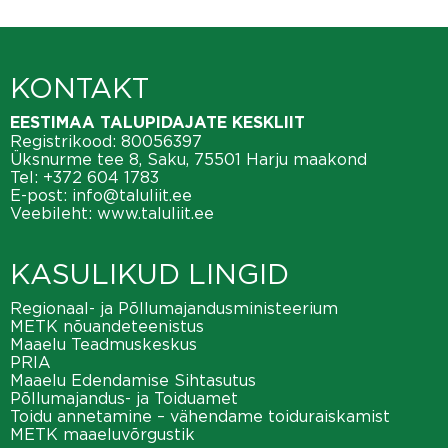
KONTAKT
EESTIMAA TALUPIDAJATE KESKLIIT
Registrikood: 80056397
Üksnurme tee 8, Saku, 75501 Harju maakond
Tel:
+372 604 1783
E-post:
info@taluliit.ee
Veebileht:
www.taluliit.ee
KASULIKUD LINGID
Regionaal- ja Põllumajandusministeerium
METK nõuandeteenistus
Maaelu Teadmuskeskus
PRIA
Maaelu Edendamise Sihtasutus
Põllumajandus- ja Toiduamet
Toidu annetamine – vähendame toiduraiskamist
METK maaeluvõrgustik