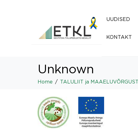
UUDISED
KONTAKT
Unknown
Home
TALULIIT ja MAAELUVÕRGUSTIK: 