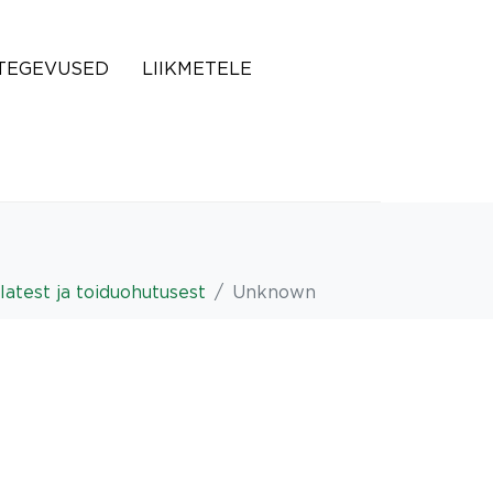
TEGEVUSED
LIIKMETELE
test ja toiduohutusest
Unknown