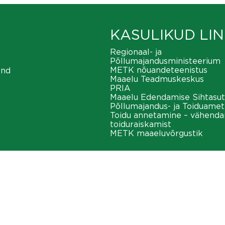
KASULIKUD LIN
Regionaal- ja
Põllumajandusministeerium
METK nõuandeteenistus
ond
Maaelu Teadmuskeskus
PRIA
Maaelu Edendamise Sihtasut
Põllumajandus- ja Toiduamet
Toidu annetamine – vähend
toiduraiskamist
METK maaeluvõrgustik