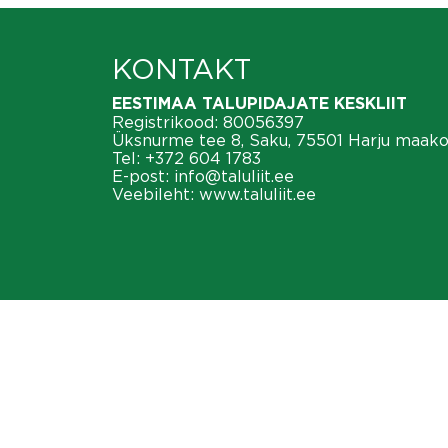
KONTAKT
EESTIMAA TALUPIDAJATE KESKLIIT
Registrikood: 80056397
Üksnurme tee 8, Saku, 75501 Harju maak
Tel:
+372 604 1783
E-post:
info@taluliit.ee
Veebileht:
www.taluliit.ee