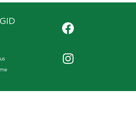
GID
us
ame