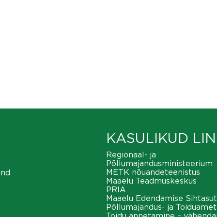
KASULIKUD LIN
Regionaal- ja
Põllumajandusministeerium
METK nõuandeteenistus
ond
Maaelu Teadmuskeskus
PRIA
Maaelu Edendamise Sihtasut
Põllumajandus- ja Toiduamet
Toidu annetamine – vähend