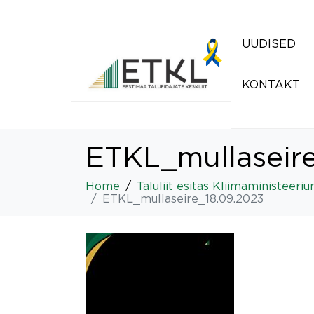
UUDISED
KONTAKT
ETKL_mullaseir
Home
Taluliit esitas Kliimaministeeri
ETKL_mullaseire_18.09.2023