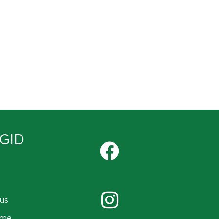
GID
us
ame