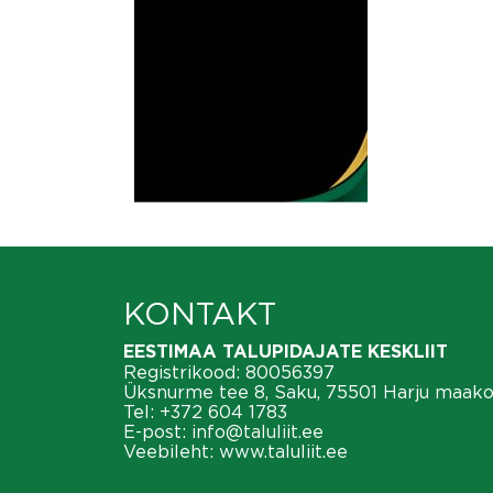
KONTAKT
EESTIMAA TALUPIDAJATE KESKLIIT
Registrikood: 80056397
Üksnurme tee 8, Saku, 75501 Harju maak
Tel:
+372 604 1783
E-post:
info@taluliit.ee
Veebileht:
www.taluliit.ee