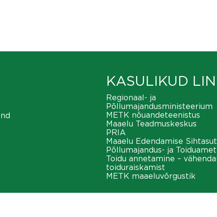
KASULIKUD LIN
Regionaal- ja
Põllumajandusministeerium
METK nõuandeteenistus
ond
Maaelu Teadmuskeskus
PRIA
Maaelu Edendamise Sihtasut
Põllumajandus- ja Toiduamet
Toidu annetamine – vähend
toiduraiskamist
METK maaeluvõrgustik