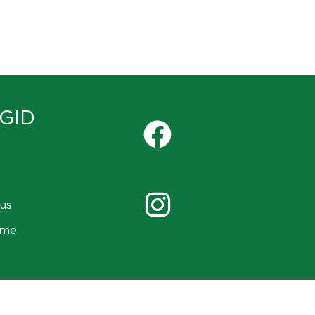
GID
us
ame