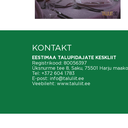
KONTAKT
EESTIMAA TALUPIDAJATE KESKLIIT
Registrikood: 80056397
Üksnurme tee 8, Saku, 75501 Harju maak
Tel:
+372 604 1783
E-post:
info@taluliit.ee
Veebileht:
www.taluliit.ee