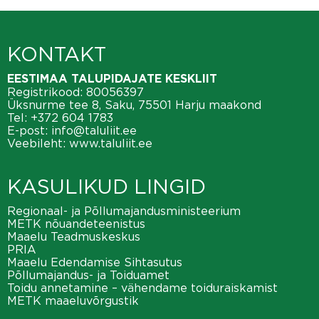
KONTAKT
EESTIMAA TALUPIDAJATE KESKLIIT
Registrikood: 80056397
Üksnurme tee 8, Saku, 75501 Harju maakond
Tel:
+372 604 1783
E-post:
info@taluliit.ee
Veebileht:
www.taluliit.ee
KASULIKUD LINGID
Regionaal- ja Põllumajandusministeerium
METK nõuandeteenistus
Maaelu Teadmuskeskus
PRIA
Maaelu Edendamise Sihtasutus
Põllumajandus- ja Toiduamet
Toidu annetamine – vähendame toiduraiskamist
METK maaeluvõrgustik