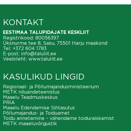
KONTAKT
EESTIMAA TALUPIDAJATE KESKLIIT
Registrikood: 80056397
Üksnurme tee 8, Saku, 75501 Harju maakond
Tel:
+372 604 1783
E-post:
info@taluliit.ee
Veebileht:
www.taluliit.ee
KASULIKUD LINGID
Regionaal- ja Põllumajandusministeerium
METK nõuandeteenistus
Maaelu Teadmuskeskus
PRIA
Maaelu Edendamise Sihtasutus
Põllumajandus- ja Toiduamet
Toidu annetamine – vähendame toiduraiskamist
METK maaeluvõrgustik