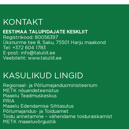
KONTAKT
EESTIMAA TALUPIDAJATE KESKLIIT
Registrikood: 80056397
Üksnurme tee 8, Saku, 75501 Harju maakond
Tel:
+372 604 1783
E-post:
info@taluliit.ee
Veebileht:
www.taluliit.ee
KASULIKUD LINGID
Regionaal- ja Põllumajandusministeerium
METK nõuandeteenistus
Maaelu Teadmuskeskus
PRIA
Maaelu Edendamise Sihtasutus
Põllumajandus- ja Toiduamet
Toidu annetamine – vähendame toiduraiskamist
METK maaeluvõrgustik