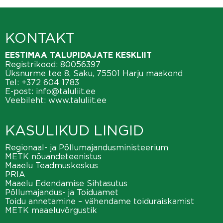
KONTAKT
EESTIMAA TALUPIDAJATE KESKLIIT
Registrikood: 80056397
Üksnurme tee 8, Saku, 75501 Harju maakond
Tel:
+372 604 1783
E-post:
info@taluliit.ee
Veebileht:
www.taluliit.ee
KASULIKUD LINGID
Regionaal- ja Põllumajandusministeerium
METK nõuandeteenistus
Maaelu Teadmuskeskus
PRIA
Maaelu Edendamise Sihtasutus
Põllumajandus- ja Toiduamet
Toidu annetamine – vähendame toiduraiskamist
METK maaeluvõrgustik