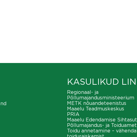
KASULIKUD LIN
Regionaal- ja
Põllumajandusministeerium
METK nõuandeteenistus
ond
Maaelu Teadmuskeskus
PRIA
Maaelu Edendamise Sihtasut
Põllumajandus- ja Toiduamet
Toidu annetamine – vähend
toiduraiskamist