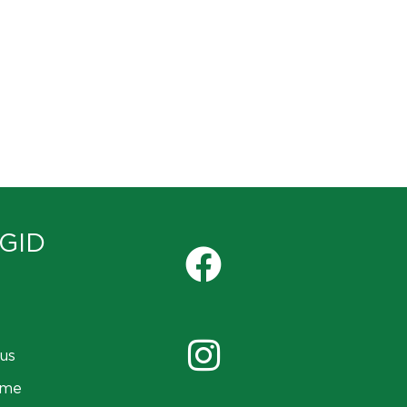
GID
us
ame