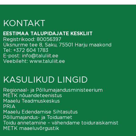
KONTAKT
EESTIMAA TALUPIDAJATE KESKLIIT
Registrikood: 80056397
Üksnurme tee 8, Saku, 75501 Harju maakond
Tel:
+372 604 1783
E-post:
info@taluliit.ee
Veebileht:
www.taluliit.ee
KASULIKUD LINGID
Regionaal- ja Põllumajandusministeerium
METK nõuandeteenistus
Maaelu Teadmuskeskus
PRIA
Maaelu Edendamise Sihtasutus
Põllumajandus- ja Toiduamet
Toidu annetamine – vähendame toiduraiskamist
METK maaeluvõrgustik