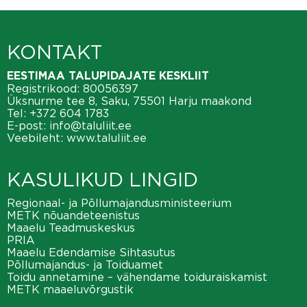
KONTAKT
EESTIMAA TALUPIDAJATE KESKLIIT
Registrikood: 80056397
Üksnurme tee 8, Saku, 75501 Harju maakond
Tel:
+372 604 1783
E-post:
info@taluliit.ee
Veebileht:
www.taluliit.ee
KASULIKUD LINGID
Regionaal- ja Põllumajandusministeerium
METK nõuandeteenistus
Maaelu Teadmuskeskus
PRIA
Maaelu Edendamise Sihtasutus
Põllumajandus- ja Toiduamet
Toidu annetamine – vähendame toiduraiskamist
METK maaeluvõrgustik