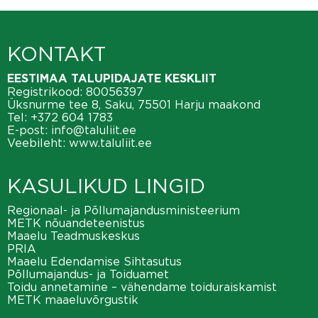
KONTAKT
EESTIMAA TALUPIDAJATE KESKLIIT
Registrikood: 80056397
Üksnurme tee 8, Saku, 75501 Harju maakond
Tel:
+372 604 1783
E-post:
info@taluliit.ee
Veebileht:
www.taluliit.ee
KASULIKUD LINGID
Regionaal- ja Põllumajandusministeerium
METK nõuandeteenistus
Maaelu Teadmuskeskus
PRIA
Maaelu Edendamise Sihtasutus
Põllumajandus- ja Toiduamet
Toidu annetamine – vähendame toiduraiskamist
METK maaeluvõrgustik