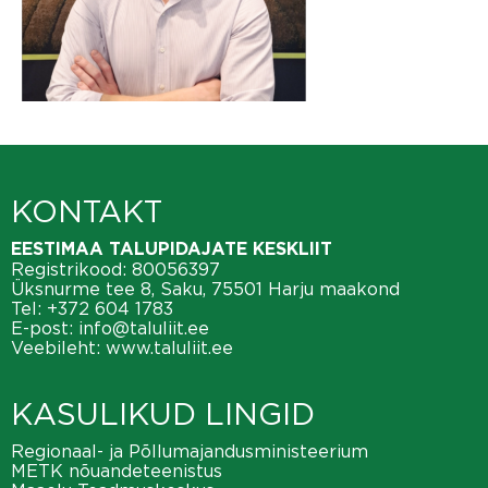
KONTAKT
EESTIMAA TALUPIDAJATE KESKLIIT
Registrikood: 80056397
Üksnurme tee 8, Saku, 75501 Harju maakond
Tel:
+372 604 1783
E-post:
info@taluliit.ee
Veebileht:
www.taluliit.ee
KASULIKUD LINGID
Regionaal- ja Põllumajandusministeerium
METK nõuandeteenistus