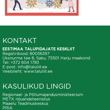
KONTAKT
EESTIMAA TALUPIDAJATE KESKLIIT
Registrikood: 80056397
Üksnurme tee 8, Saku, 75501 Harju maakond
Tel:
+372 604 1783
E-post:
info@taluliit.ee
Veebileht:
www.taluliit.ee
KASULIKUD LINGID
Regionaal- ja Põllumajandusministeerium
METK nõuandeteenistus
Maaelu Teadmuskeskus
PRIA