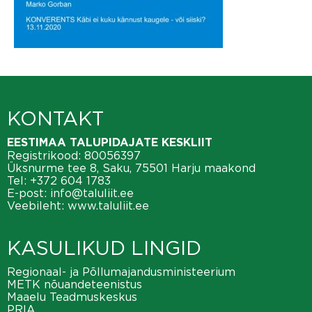
KONTAKT
EESTIMAA TALUPIDAJATE KESKLIIT
Registrikood: 80056397
Üksnurme tee 8, Saku, 75501 Harju maakond
Tel:
+372 604 1783
E-post:
info@taluliit.ee
Veebileht:
www.taluliit.ee
KASULIKUD LINGID
Regionaal- ja Põllumajandusministeerium
METK nõuandeteenistus
Maaelu Teadmuskeskus
PRIA