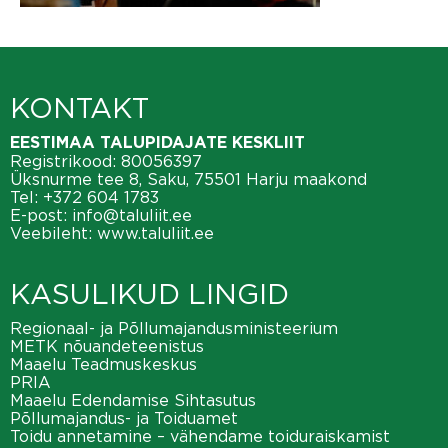
KONTAKT
EESTIMAA TALUPIDAJATE KESKLIIT
Registrikood: 80056397
Üksnurme tee 8, Saku, 75501 Harju maakond
Tel:
+372 604 1783
E-post:
info@taluliit.ee
Veebileht:
www.taluliit.ee
KASULIKUD LINGID
Regionaal- ja Põllumajandusministeerium
METK nõuandeteenistus
Maaelu Teadmuskeskus
PRIA
Maaelu Edendamise Sihtasutus
Põllumajandus- ja Toiduamet
Toidu annetamine – vähendame toiduraiskamist