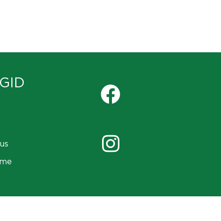
GID
us
ame