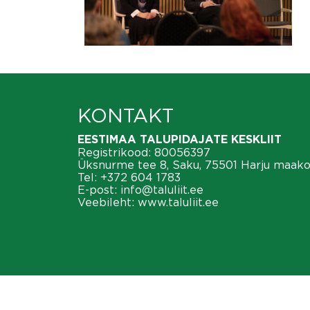
KONTAKT
EESTIMAA TALUPIDAJATE KESKLIIT
Registrikood: 80056397
Üksnurme tee 8, Saku, 75501 Harju maak
Tel:
+372 604 1783
E-post:
info@taluliit.ee
Veebileht:
www.taluliit.ee