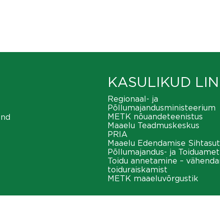
KASULIKUD LIN
Regionaal- ja
Põllumajandusministeerium
METK nõuandeteenistus
ond
Maaelu Teadmuskeskus
PRIA
Maaelu Edendamise Sihtasut
Põllumajandus- ja Toiduamet
Toidu annetamine – vähend
toiduraiskamist
METK maaeluvõrgustik