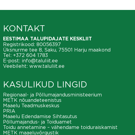
KONTAKT
EESTIMAA TALUPIDAJATE KESKLIIT
Registrikood: 80056397
Üksnurme tee 8, Saku, 75501 Harju maakond
Tel:
+372 604 1783
E-post:
info@taluliit.ee
Veebileht:
www.taluliit.ee
KASULIKUD LINGID
Regionaal- ja Põllumajandusministeerium
METK nõuandeteenistus
Maaelu Teadmuskeskus
PRIA
Maaelu Edendamise Sihtasutus
Põllumajandus- ja Toiduamet
Toidu annetamine – vähendame toiduraiskamist
METK maaeluvõrgustik