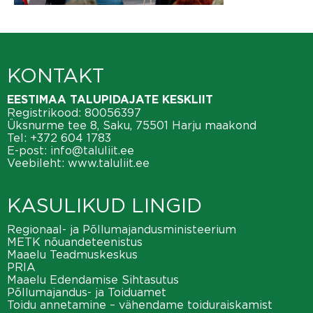
KONTAKT
EESTIMAA TALUPIDAJATE KESKLIIT
Registrikood: 80056397
Üksnurme tee 8, Saku, 75501 Harju maakond
Tel:
+372 604 1783
E-post:
info@taluliit.ee
Veebileht:
www.taluliit.ee
KASULIKUD LINGID
Regionaal- ja Põllumajandusministeerium
METK nõuandeteenistus
Maaelu Teadmuskeskus
PRIA
Maaelu Edendamise Sihtasutus
Põllumajandus- ja Toiduamet
Toidu annetamine – vähendame toiduraiskamist