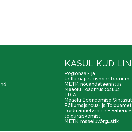
KASULIKUD LIN
Regionaal- ja
Põllumajandusministeerium
METK nõuandeteenistus
ond
Maaelu Teadmuskeskus
PRIA
Maaelu Edendamise Sihtasut
Põllumajandus- ja Toiduamet
Toidu annetamine – vähend
toiduraiskamist
METK maaeluvõrgustik