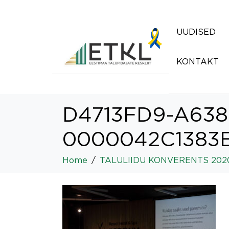
UUDISED
KONTAKT
D4713FD9-A638
0000042C1383
Home
TALULIIDU KONVERENTS 202