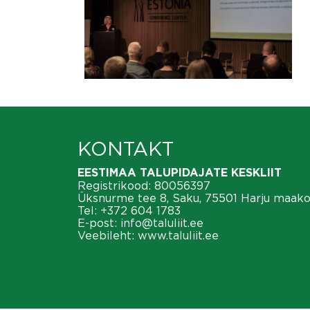
KONTAKT
EESTIMAA TALUPIDAJATE KESKLIIT
Registrikood: 80056397
Üksnurme tee 8, Saku, 75501 Harju maak
Tel:
+372 604 1783
E-post:
info@taluliit.ee
Veebileht:
www.taluliit.ee