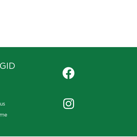
GID
us
ame