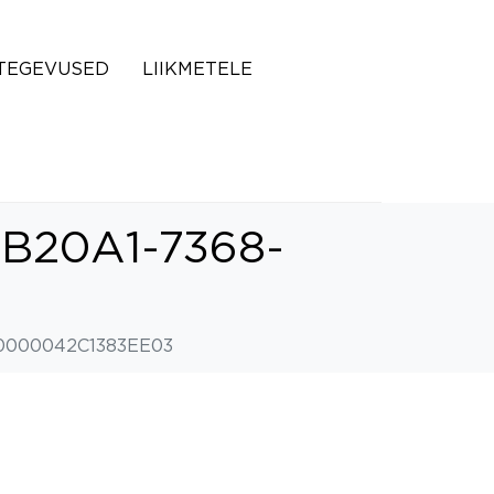
TEGEVUSED
LIIKMETELE
B20A1-7368-
0000042C1383EE03