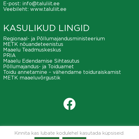
E-post:
info@taluliit.ee
Veebileht:
www.taluliit.ee
KASULIKUD LINGID
Regionaal- ja Põllumajandusministeerium
METK nõuandeteenistus
Maaelu Teadmuskeskus
PRIA
Maaelu Edendamise Sihtasutus
Põllumajandus- ja Toiduamet
Toidu annetamine – vähendame toiduraiskamist
METK maaeluvõrgustik
Kinnita kas lubate kodulehel kasutada küpsiseid.