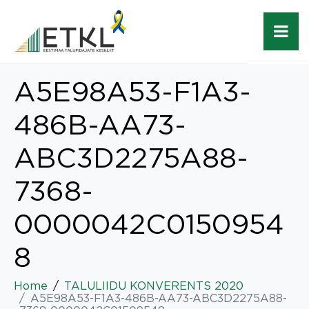
A5E98A53-F1A3-
486B-AA73-
ABC3D2275A88-
7368-
0000042C0150954
8
Home
TALULIIDU KONVERENTS 2020
A5E98A53-F1A3-486B-AA73-ABC3D2275A88-