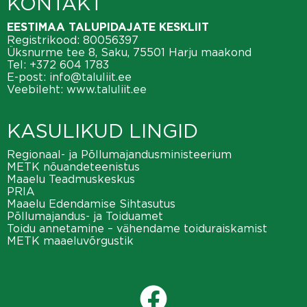
KONTAKT
EESTIMAA TALUPIDAJATE KESKLIIT
Registrikood: 80056397
Üksnurme tee 8, Saku, 75501 Harju maakond
Tel:
+372 604 1783
E-post:
info@taluliit.ee
Veebileht:
www.taluliit.ee
KASULIKUD LINGID
Regionaal- ja Põllumajandusministeerium
METK nõuandeteenistus
Maaelu Teadmuskeskus
PRIA
Maaelu Edendamise Sihtasutus
Põllumajandus- ja Toiduamet
Toidu annetamine – vähendame toiduraiskamist
METK maaeluvõrgustik