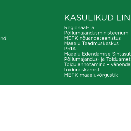
KASULIKUD LIN
Regionaal- ja
Põllumajandusministeerium
METK nõuandeteenistus
ond
Maaelu Teadmuskeskus
PRIA
Maaelu Edendamise Sihtasut
Põllumajandus- ja Toiduamet
Toidu annetamine – vähend
toiduraiskamist
METK maaeluvõrgustik