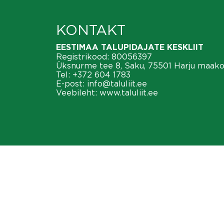
KONTAKT
EESTIMAA TALUPIDAJATE KESKLIIT
Registrikood: 80056397
Üksnurme tee 8, Saku, 75501 Harju maak
Tel:
+372 604 1783
E-post:
info@taluliit.ee
Veebileht:
www.taluliit.ee