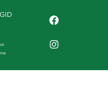
GID
us
ame