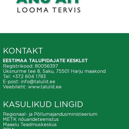
KONTAKT
EESTIMAA TALUPIDAJATE KESKLIIT
Registrikood: 80056397
Üksnurme tee 8, Saku, 75501 Harju maakond
Tel:
+372 604 1783
E-post:
info@taluliit.ee
Veebileht:
www.taluliit.ee
KASULIKUD LINGID
Regionaal- ja Põllumajandusministeerium
METK nõuandeteenistus
Maaelu Teadmuskeskus