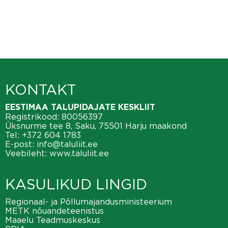
KONTAKT
EESTIMAA TALUPIDAJATE KESKLIIT
Registrikood: 80056397
Üksnurme tee 8, Saku, 75501 Harju maakond
Tel:
+372 604 1783
E-post:
info@taluliit.ee
Veebileht:
www.taluliit.ee
KASULIKUD LINGID
Regionaal- ja Põllumajandusministeerium
METK nõuandeteenistus
Maaelu Teadmuskeskus