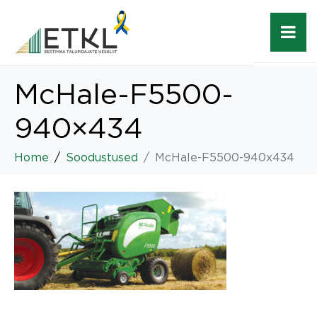
McHale-F5500-
940×434
Home
Soodustused
McHale-F5500-940x434