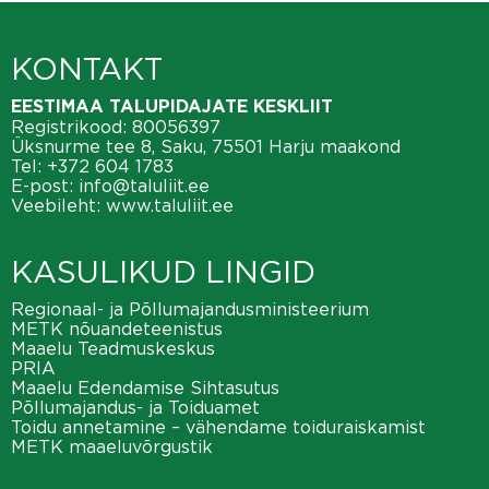
KONTAKT
EESTIMAA TALUPIDAJATE KESKLIIT
Registrikood: 80056397
Üksnurme tee 8, Saku, 75501 Harju maakond
Tel:
+372 604 1783
E-post:
info@taluliit.ee
Veebileht:
www.taluliit.ee
KASULIKUD LINGID
Regionaal- ja Põllumajandusministeerium
METK nõuandeteenistus
Maaelu Teadmuskeskus
PRIA
Maaelu Edendamise Sihtasutus
Põllumajandus- ja Toiduamet
Toidu annetamine – vähendame toiduraiskamist
METK maaeluvõrgustik