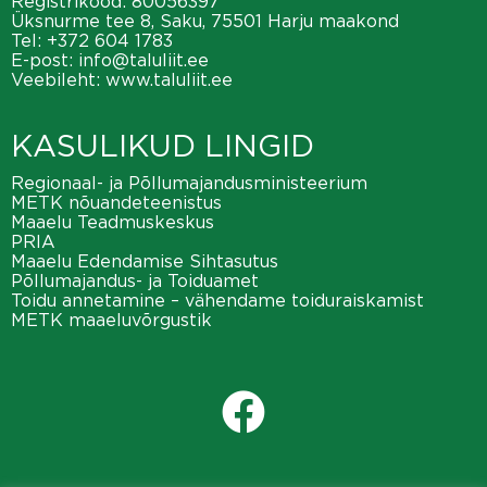
Registrikood: 80056397
Üksnurme tee 8, Saku, 75501 Harju maakond
Tel:
+372 604 1783
E-post:
info@taluliit.ee
Veebileht:
www.taluliit.ee
KASULIKUD LINGID
Regionaal- ja Põllumajandusministeerium
METK nõuandeteenistus
Maaelu Teadmuskeskus
PRIA
Maaelu Edendamise Sihtasutus
Põllumajandus- ja Toiduamet
Toidu annetamine – vähendame toiduraiskamist
METK maaeluvõrgustik