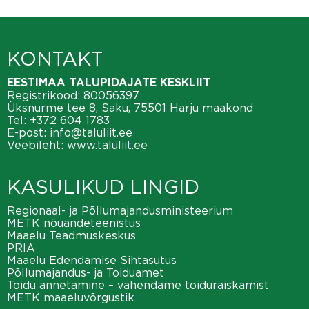
KONTAKT
EESTIMAA TALUPIDAJATE KESKLIIT
Registrikood: 80056397
Üksnurme tee 8, Saku, 75501 Harju maakond
Tel:
+372 604 1783
E-post:
info@taluliit.ee
Veebileht:
www.taluliit.ee
KASULIKUD LINGID
Regionaal- ja Põllumajandusministeerium
METK nõuandeteenistus
Maaelu Teadmuskeskus
PRIA
Maaelu Edendamise Sihtasutus
Põllumajandus- ja Toiduamet
Toidu annetamine – vähendame toiduraiskamist
METK maaeluvõrgustik