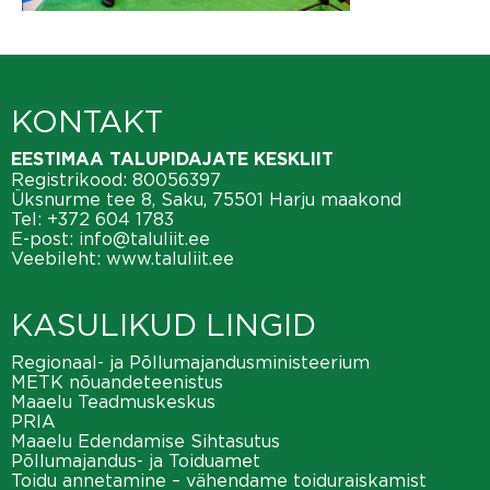
KONTAKT
EESTIMAA TALUPIDAJATE KESKLIIT
Registrikood: 80056397
Üksnurme tee 8, Saku, 75501 Harju maakond
Tel:
+372 604 1783
E-post:
info@taluliit.ee
Veebileht:
www.taluliit.ee
KASULIKUD LINGID
Regionaal- ja Põllumajandusministeerium
METK nõuandeteenistus
Maaelu Teadmuskeskus
PRIA
Maaelu Edendamise Sihtasutus
Põllumajandus- ja Toiduamet
Toidu annetamine – vähendame toiduraiskamist