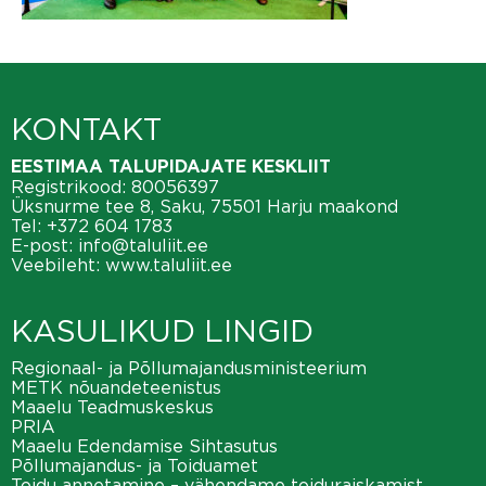
KONTAKT
EESTIMAA TALUPIDAJATE KESKLIIT
Registrikood: 80056397
Üksnurme tee 8, Saku, 75501 Harju maakond
Tel:
+372 604 1783
E-post:
info@taluliit.ee
Veebileht:
www.taluliit.ee
KASULIKUD LINGID
Regionaal- ja Põllumajandusministeerium
METK nõuandeteenistus
Maaelu Teadmuskeskus
PRIA
Maaelu Edendamise Sihtasutus
Põllumajandus- ja Toiduamet
Toidu annetamine – vähendame toiduraiskamist