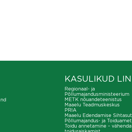
KASULIKUD LIN
Regionaal- ja
Põllumajandusministeerium
METK nõuandeteenistus
ond
Maaelu Teadmuskeskus
PRIA
Maaelu Edendamise Sihtasut
Põllumajandus- ja Toiduamet
Toidu annetamine – vähend
toiduraiskamist