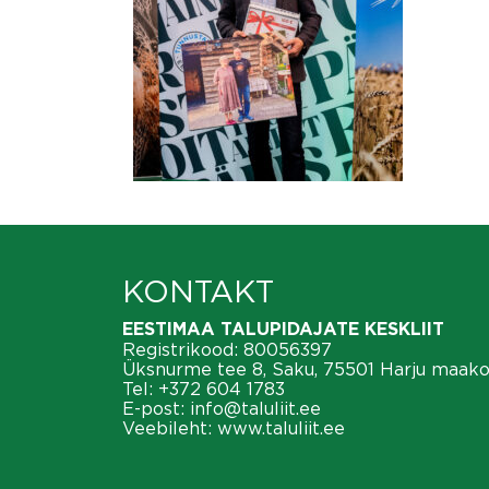
KONTAKT
EESTIMAA TALUPIDAJATE KESKLIIT
Registrikood: 80056397
Üksnurme tee 8, Saku, 75501 Harju maak
Tel:
+372 604 1783
E-post:
info@taluliit.ee
Veebileht:
www.taluliit.ee