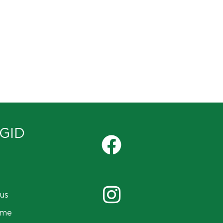
GID
us
ame