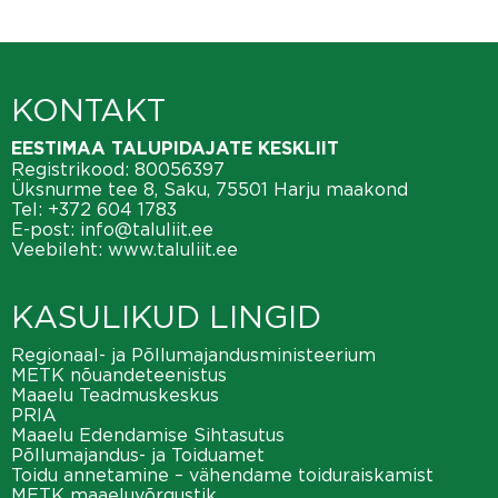
KONTAKT
EESTIMAA TALUPIDAJATE KESKLIIT
Registrikood: 80056397
Üksnurme tee 8, Saku, 75501 Harju maakond
Tel:
+372 604 1783
E-post:
info@taluliit.ee
Veebileht:
www.taluliit.ee
KASULIKUD LINGID
Regionaal- ja Põllumajandusministeerium
METK nõuandeteenistus
Maaelu Teadmuskeskus
PRIA
Maaelu Edendamise Sihtasutus
Põllumajandus- ja Toiduamet
Toidu annetamine – vähendame toiduraiskamist
METK maaeluvõrgustik