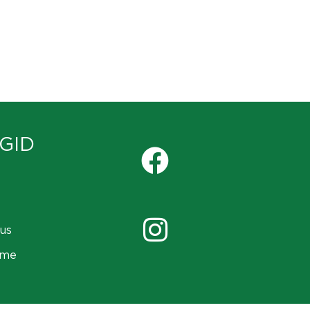
GID
us
ame