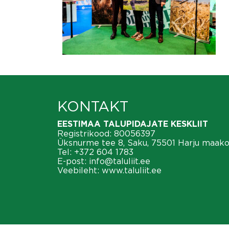
KONTAKT
EESTIMAA TALUPIDAJATE KESKLIIT
Registrikood: 80056397
Üksnurme tee 8, Saku, 75501 Harju maak
Tel:
+372 604 1783
E-post:
info@taluliit.ee
Veebileht:
www.taluliit.ee