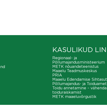
KASULIKUD LIN
Regionaal- ja
Põllumajandusministeerium
METK nõuandeteenistus
ond
Maaelu Teadmuskeskus
PRIA
Maaelu Edendamise Sihtasut
Põllumajandus- ja Toiduamet
Toidu annetamine – vähend
toiduraiskamist
METK maaeluvõrgustik