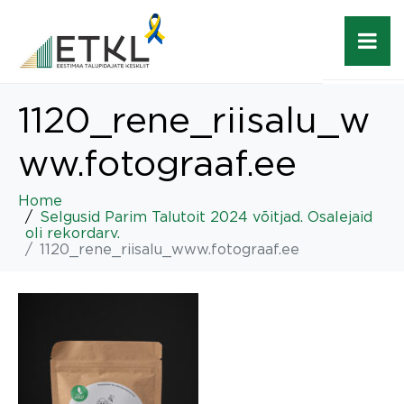
1120_rene_riisalu_w
ww.fotograaf.ee
Home
Selgusid Parim Talutoit 2024 võitjad. Osalejaid
oli rekordarv.
1120_rene_riisalu_www.fotograaf.ee