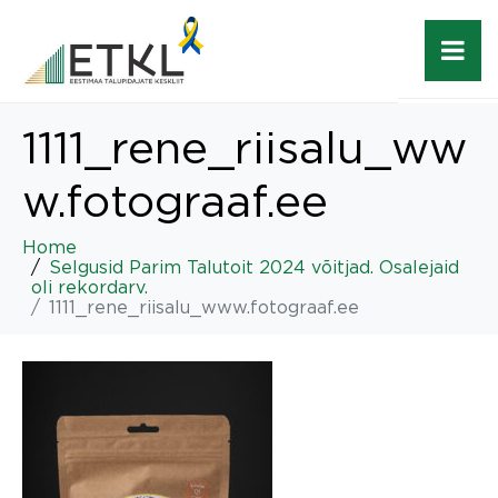
1111_rene_riisalu_ww
w.fotograaf.ee
Home
Selgusid Parim Talutoit 2024 võitjad. Osalejaid
oli rekordarv.
1111_rene_riisalu_www.fotograaf.ee