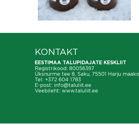
KONTAKT
EESTIMAA TALUPIDAJATE KESKLIIT
Registrikood: 80056397
Üksnurme tee 8, Saku, 75501 Harju maak
Tel:
+372 604 1783
E-post:
info@taluliit.ee
Veebileht:
www.taluliit.ee