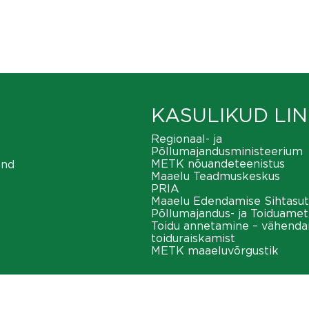
KASULIKUD LIN
Regionaal- ja
Põllumajandusministeerium
METK nõuandeteenistus
ond
Maaelu Teadmuskeskus
PRIA
Maaelu Edendamise Sihtasut
Põllumajandus- ja Toiduamet
Toidu annetamine – vähend
toiduraiskamist
METK maaeluvõrgustik