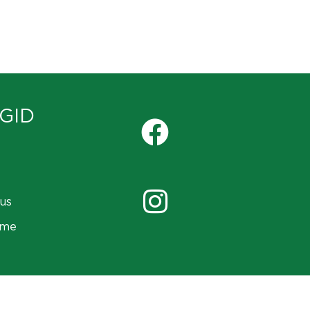
GID
us
ame