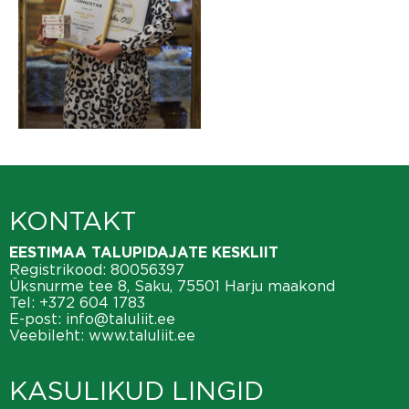
KONTAKT
EESTIMAA TALUPIDAJATE KESKLIIT
Registrikood: 80056397
Üksnurme tee 8, Saku, 75501 Harju maakond
Tel:
+372 604 1783
E-post:
info@taluliit.ee
Veebileht:
www.taluliit.ee
KASULIKUD LINGID