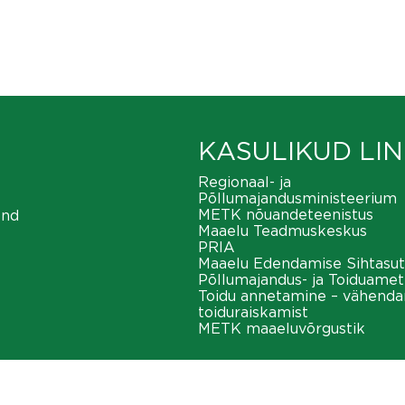
KASULIKUD LIN
Regionaal- ja
Põllumajandusministeerium
METK nõuandeteenistus
ond
Maaelu Teadmuskeskus
PRIA
Maaelu Edendamise Sihtasut
Põllumajandus- ja Toiduamet
Toidu annetamine – vähend
toiduraiskamist
METK maaeluvõrgustik