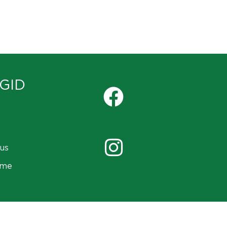
GID
us
ame