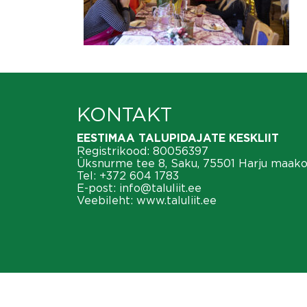
KONTAKT
EESTIMAA TALUPIDAJATE KESKLIIT
Registrikood: 80056397
Üksnurme tee 8, Saku, 75501 Harju maak
Tel:
+372 604 1783
E-post:
info@taluliit.ee
Veebileht:
www.taluliit.ee