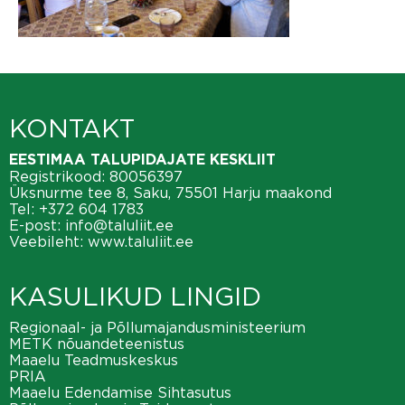
KONTAKT
EESTIMAA TALUPIDAJATE KESKLIIT
Registrikood: 80056397
Üksnurme tee 8, Saku, 75501 Harju maakond
Tel:
+372 604 1783
E-post:
info@taluliit.ee
Veebileht:
www.taluliit.ee
KASULIKUD LINGID
Regionaal- ja Põllumajandusministeerium
METK nõuandeteenistus
Maaelu Teadmuskeskus
PRIA
Maaelu Edendamise Sihtasutus