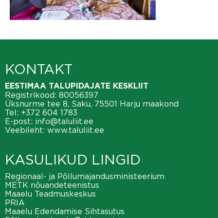
KONTAKT
EESTIMAA TALUPIDAJATE KESKLIIT
Registrikood: 80056397
Üksnurme tee 8, Saku, 75501 Harju maakond
Tel:
+372 604 1783
E-post:
info@taluliit.ee
Veebileht:
www.taluliit.ee
KASULIKUD LINGID
Regionaal- ja Põllumajandusministeerium
METK nõuandeteenistus
Maaelu Teadmuskeskus
PRIA
Maaelu Edendamise Sihtasutus