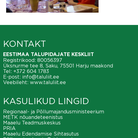
KONTAKT
EESTIMAA TALUPIDAJATE KESKLIIT
Registrikood: 80056397
Üksnurme tee 8, Saku, 75501 Harju maakond
Tel:
+372 604 1783
E-post:
info@taluliit.ee
Veebileht:
www.taluliit.ee
KASULIKUD LINGID
Regionaal- ja Põllumajandusministeerium
METK nõuandeteenistus
Maaelu Teadmuskeskus
PRIA
Maaelu Edendamise Sihtasutus