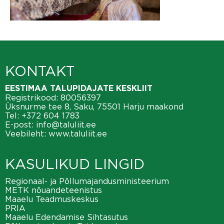
KONTAKT
EESTIMAA TALUPIDAJATE KESKLIIT
Registrikood: 80056397
Üksnurme tee 8, Saku, 75501 Harju maakond
Tel:
+372 604 1783
E-post:
info@taluliit.ee
Veebileht:
www.taluliit.ee
KASULIKUD LINGID
Regionaal- ja Põllumajandusministeerium
METK nõuandeteenistus
Maaelu Teadmuskeskus
PRIA
Maaelu Edendamise Sihtasutus